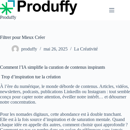
Passer
au
contenu
Produffy
Filtrer pour Mieux Créer
produffy
mai 26, 2025
La Créativité
Comment l’IA simplifie la curation de contenus inspirants
Trop d’inspiration tue la création
À l’ère du numérique, le monde déborde de contenus. Articles, vidéos,
newsletters, podcasts, publications LinkedIn ou Instagram : tout semble
conçu pour capter notre attention, éveiller notre intérêt… et détourner
notre concentration.
Pour les nomades digitaux, cette abondance est à double tranchant.
Elle est à la fois source d’inspiration et de saturation mentale. Quand
chaque idée en appelle dix autres, comment choisir quoi approfondir ?
Comment ne pas se perdre dans un océan de références sans jamais