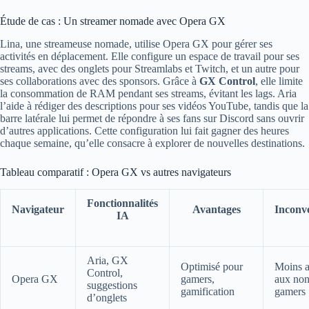
Étude de cas : Un streamer nomade avec Opera GX
Lina, une streameuse nomade, utilise Opera GX pour gérer ses
activités en déplacement. Elle configure un espace de travail pour ses
streams, avec des onglets pour Streamlabs et Twitch, et un autre pour
ses collaborations avec des sponsors. Grâce à
GX Control
, elle limite
la consommation de RAM pendant ses streams, évitant les lags. Aria
l’aide à rédiger des descriptions pour ses vidéos YouTube, tandis que la
barre latérale lui permet de répondre à ses fans sur Discord sans ouvrir
d’autres applications. Cette configuration lui fait gagner des heures
chaque semaine, qu’elle consacre à explorer de nouvelles destinations.
Tableau comparatif : Opera GX vs autres navigateurs
Fonctionnalités
Navigateur
Avantages
Inconv
IA
Aria, GX
Optimisé pour
Moins a
Control,
Opera GX
gamers,
aux non
suggestions
gamification
gamers
d’onglets