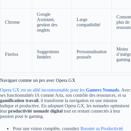
Google
Conso
Assistant,
Large
Chrome
plus de
gestion des
compatibilité
ressour
onglets
Moins
Suggestions
Personnalisation
Firefox
d’intégr
limitées
poussée
gaming
Naviguer comme un pro avec Opera GX
Opera GX est un allié incontournable pour les
Gamers Nomads
. Avec
ses fonctionnalités IA comme Aria, son contrôle des ressources, et sa
gamification travail
, il transforme la navigation en une mission
ludique et productive. En adoptant Opera GX, les nomades optimisent
leur
productivité nomade digital
tout en restant connectés à leur
passion pour le gaming.
Pour une vision complète, consultez
Booster sa Productivité