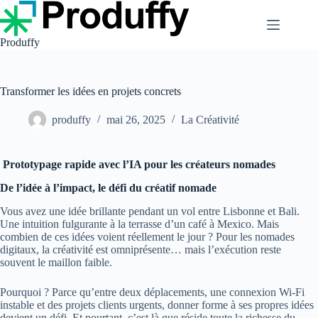
Passer
au
contenu
Produffy
Transformer les idées en projets concrets
produffy
mai 26, 2025
La Créativité
Prototypage rapide avec l’IA pour les créateurs nomades
De l’idée à l’impact, le défi du créatif nomade
Vous avez une idée brillante pendant un vol entre Lisbonne et Bali.
Une intuition fulgurante à la terrasse d’un café à Mexico. Mais
combien de ces idées voient réellement le jour ? Pour les nomades
digitaux, la créativité est omniprésente… mais l’exécution reste
souvent le maillon faible.
Pourquoi ? Parce qu’entre deux déplacements, une connexion Wi-Fi
instable et des projets clients urgents, donner forme à ses propres idées
devient un défi. Et pourtant, c’est là que réside toute la richesse du