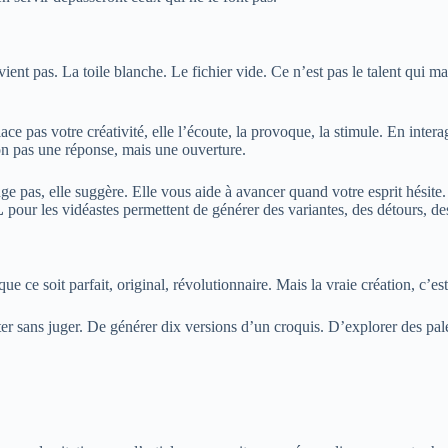
nt pas. La toile blanche. Le fichier vide. Ce n’est pas le talent qui manq
mplace pas votre créativité, elle l’écoute, la provoque, la stimule. En int
 non pas une réponse, mais une ouverture.
e pas, elle suggère. Elle vous aide à avancer quand votre esprit hésite.
L
pour les vidéastes permettent de générer des variantes, des détours, de
que ce soit parfait, original, révolutionnaire. Mais la vraie création, c’e
nter sans juger. De générer dix versions d’un croquis. D’explorer des pal